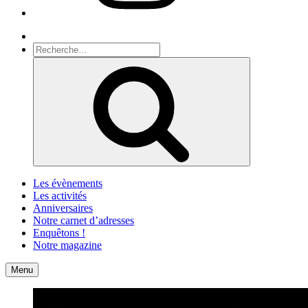
Recherche
Recherche
pour
Recherche
:
Les évènements
Les activités
Anniversaires
Notre carnet d’adresses
Enquêtons !
Notre magazine
Accueil
Contact
Menu