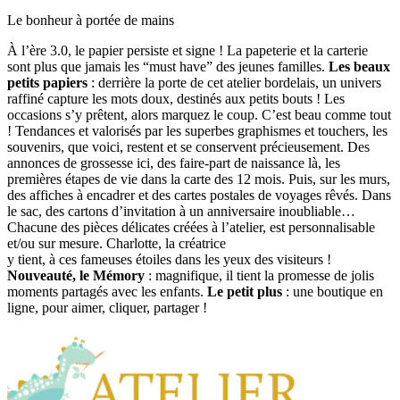
Le bonheur à portée de mains
À l’ère 3.0, le papier persiste et signe ! La papeterie et la carterie
sont plus que jamais les “must have” des jeunes familles.
Les beaux
petits papiers
: derrière la porte de cet atelier bordelais, un univers
raffiné capture les mots doux, destinés aux petits bouts ! Les
occasions s’y prêtent, alors marquez le coup. C’est beau comme tout
! Tendances et valorisés par les superbes graphismes et touchers, les
souvenirs, que voici, restent et se conservent précieusement. Des
annonces de grossesse ici, des faire-part de naissance là, les
premières étapes de vie dans la carte des 12 mois. Puis, sur les murs,
des affiches à encadrer et des cartes postales de voyages rêvés. Dans
le sac, des cartons d’invitation à un anniversaire inoubliable…
Chacune des pièces délicates créées à l’atelier, est personnalisable
et/ou sur mesure. Charlotte, la créatrice
y tient, à ces fameuses étoiles dans les yeux des visiteurs !
Nouveauté, le Mémory
: magnifique, il tient la promesse de jolis
moments partagés avec les enfants.
Le petit plus
: une boutique en
ligne, pour aimer, cliquer, partager !