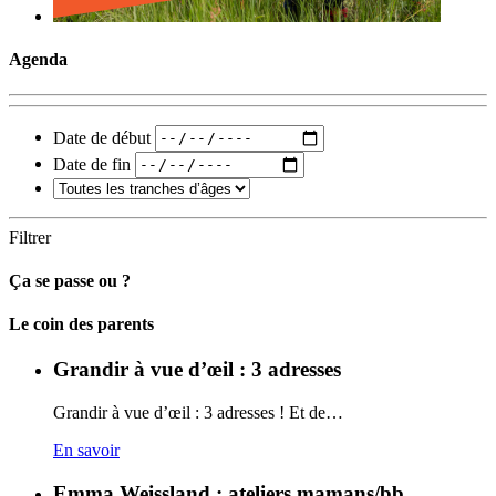
Agenda
Date de début
Date de fin
Filtrer
Ça se passe ou ?
Carto
Le coin des parents
Grandir à vue d’œil : 3 adresses
Grandir à vue d’œil : 3 adresses ! Et de…
En savoir
Emma Weissland : ateliers mamans/bb