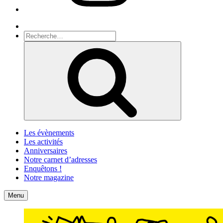
Recherche
Recherche
pour
Recherche
:
Les évènements
Les activités
Anniversaires
Notre carnet d’adresses
Enquêtons !
Notre magazine
Accueil
Contact
Menu